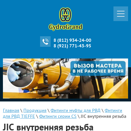
8 (812) 934-24-00
8 (921) 771-43-95
Главная
\
Продукция
\
Фитинги муфты для РВД
\
Фитинги
для РВД TIEFFE
\
Фитинги серии CS
\ JIC внутренняя резьба
JIC внутренняя резьба